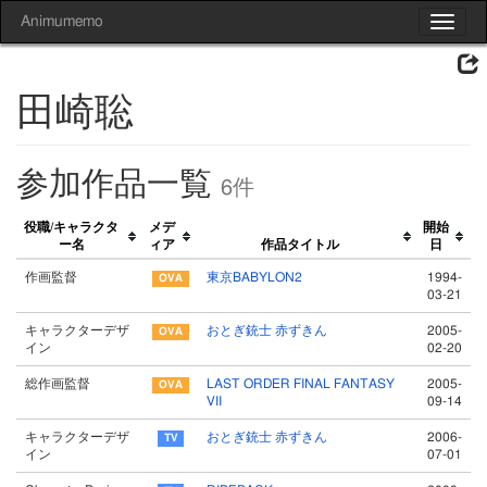
Animumemo
Toggle
navigat
田崎聡
参加作品一覧
6件
役職/キャラクタ
メデ
開始
ー名
ィア
作品タイトル
日
作画監督
東京BABYLON2
1994-
03-21
キャラクターデザ
おとぎ銃士 赤ずきん
2005-
イン
02-20
総作画監督
LAST ORDER FINAL FANTASY
2005-
VII
09-14
キャラクターデザ
おとぎ銃士 赤ずきん
2006-
イン
07-01