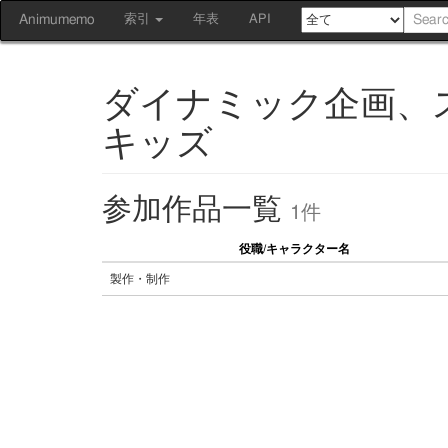
Animumemo
索引
年表
API
ダイナミック企画、
キッズ
参加作品一覧
1件
役職/キャラクター名
製作・制作