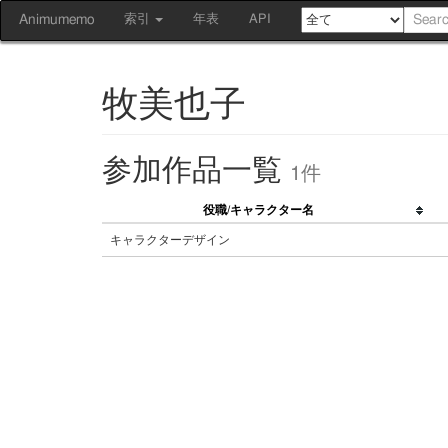
Animumemo
索引
年表
API
牧美也子
参加作品一覧
1件
役職/キャラクター名
キャラクターデザイン