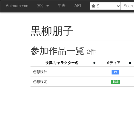
Animumemo
索引
年表
API
黒柳朋子
参加作品一覧
2件
役職/キャラクター名
メディア
色彩設計
色彩設定