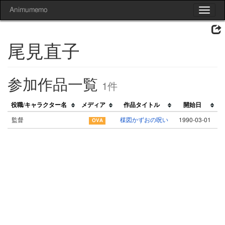
Animumemo
Toggle
navigat
尾見直子
参加作品一覧
1件
役職/キャラクター名
メディア
作品タイトル
開始日
監督
楳図かずおの呪い
1990-03-01