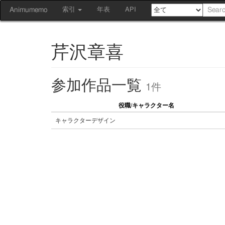
Animumemo
索引
年表
API
芹沢章喜
参加作品一覧
1件
役職/キャラクター名
キャラクターデザイン