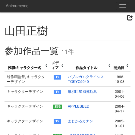
Animumemo
Toggle
navigat
山田正樹
参加作品一覧
11件
メデ
役職/キャラクター名
ィア
作品タイトル
開始日
総作画監督, キャラクタ
バブルガムクライシス
1998-
ーデザイン
TOKYO2040
10-08
キャラクターデザイン
破邪巨星 G弾劾凰
2001-
04-06
キャラクターデザイン
APPLESEED
2004-
04-17
キャラクターデザイン
まじかるカナン
2005-
01-01