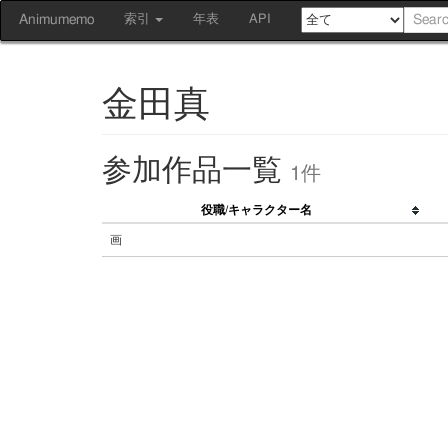
Animumemo
索引
年表
API
金田真
参加作品一覧
1件
役職/キャラクター名
画