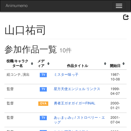
Animumemo
Toggle
navigat
山口祐司
参加作品一覧
10件
役職/キャラク
メデ
ター名
ィア
作品タイトル
開始日
絵コンテ, 演出
ミスター味っ子
1987-
10-08
監督
星方天使エンジェル リンクス
1999-
04-07
監督
勇者王ガオガイガーFINAL
2000-
01-21
監督
あぃまぃみぃ! ストロベリー・エ
2001-
ッグ
07-04