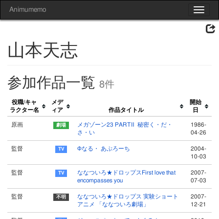
Animumemo
Toggle
navigat
山本天志
参加作品一覧
8件
役職/キャ
メデ
開始
ラクター名
ィア
作品タイトル
日
原画
メガゾーン23 PARTⅡ 秘密く・だ・
1986-
さ・い
04-26
監督
Φなる・ あぷろーち
2004-
10-03
監督
ななついろ★ドロップスFirst love that
2007-
encompasses you
07-03
監督
ななついろ★ドロップス 実験ショート
2007-
アニメ 「ななついろ劇場」
12-21