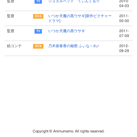
監督
ジュエルペット てぃんくる☆
2010-
04-03
監督
いつか天魔の黒ウサギ[新作ピクチャー
2011-
ドラマ]
00-00
監督
いつか天魔の黒ウサギ
2011-
07-09
絵コンテ
乃木坂春香の秘密 ふぃな～れ♪
2012-
08-29
Copyright © Animumemo. All rights reserved.