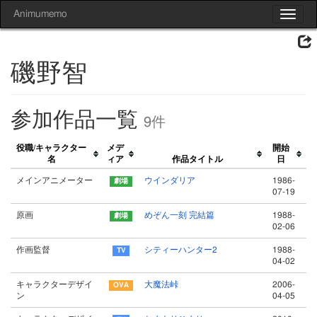
Animumemo
Toggle
navigat
磯野智
参加作品一覧
9件
役職/キャラクター
メデ
開始
名
ィア
作品タイトル
日
メインアニメーター
ウインダリア
1986-
07-19
原画
めぞん一刻 完結篇
1988-
02-06
作画監督
シティーハンター2
1988-
04-02
キャラクターデザイ
大魔法峠
2006-
ン
04-05