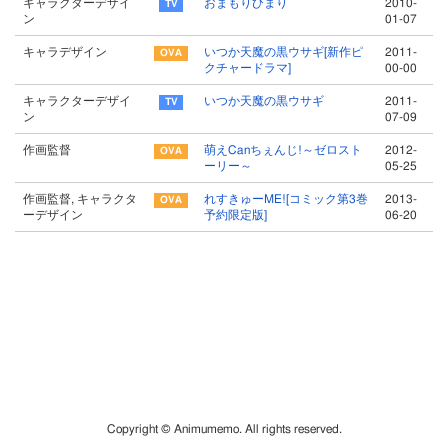
キャラクターデザイ
おまもりひまり
2010-
ン
01-07
キャラデザイン
いつか天魔の黒ウサギ[新作ピ
2011-
クチャードラマ]
00-00
キャラクターデザイ
いつか天魔の黒ウサギ
2011-
ン
07-09
作画監督
萌えCanちぇんじ!～ゼロスト
2012-
ーリー～
05-25
作画監督, キャラクタ
れすきゅーME![コミック第3巻
2013-
ーデザイン
予約限定版]
06-20
Copyright © Animumemo. All rights reserved.