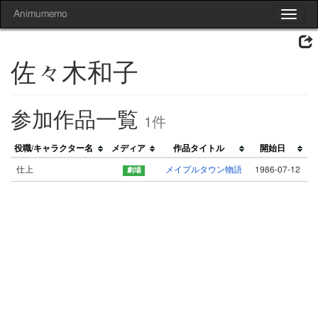
Animumemo
Toggle
navigat
佐々木和子
参加作品一覧
1件
役職/キャラクター名
メディア
作品タイトル
開始日
仕上
メイプルタウン物語
1986-07-12