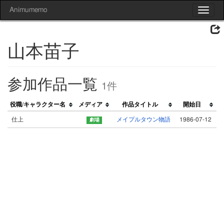
Animumemo
Toggle
navigat
山本苗子
参加作品一覧
1件
役職/キャラクター名
メディア
作品タイトル
開始日
仕上
メイプルタウン物語
1986-07-12