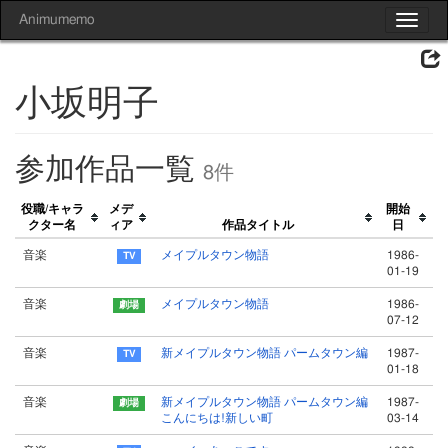
Animumemo
Toggle
navigat
小坂明子
参加作品一覧
8件
役職/キャラ
メデ
開始
クター名
ィア
作品タイトル
日
音楽
メイプルタウン物語
1986-
01-19
音楽
メイプルタウン物語
1986-
07-12
音楽
新メイプルタウン物語 パームタウン編
1987-
01-18
音楽
新メイプルタウン物語 パームタウン編
1987-
こんにちは!新しい町
03-14