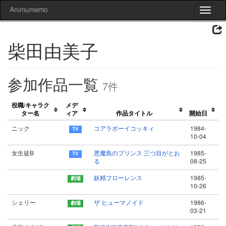
Animumemo
Toggle
navigat
柴田由美子
参加作品一覧
7件
役職/キャラク
メデ
ター名
ィア
作品タイトル
開始日
ニック
コアラボーイコッキィ
1984-
10-04
女生徒B
悪魔島のプリンス 三つ目がとお
1985-
る
08-25
妖精フローレンス
1985-
10-26
シェリー
ザ ヒューマノイド
1986-
03-21