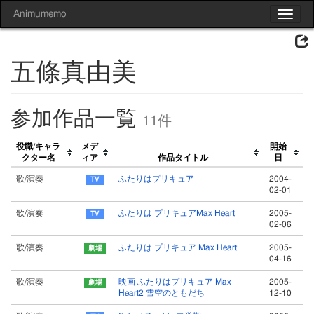
Animumemo
Toggle
navigat
五條真由美
参加作品一覧
11件
役職/キャラ
メデ
開始
クター名
ィア
作品タイトル
日
歌/演奏
ふたりはプリキュア
2004-
02-01
歌/演奏
ふたりは プリキュアMax Heart
2005-
02-06
歌/演奏
ふたりは プリキュア Max Heart
2005-
04-16
歌/演奏
映画 ふたりはプリキュア Max
2005-
Heart2 雪空のともだち
12-10