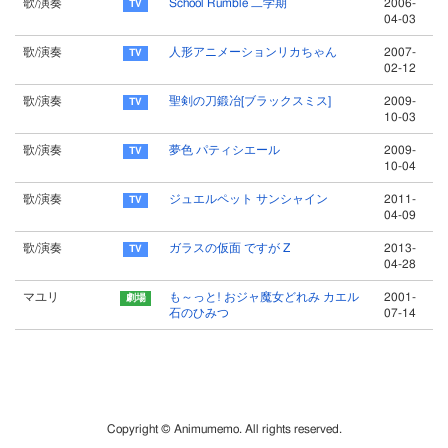
歌/演奏
School Rumble 二学期
2006-
04-03
歌/演奏
人形アニメーションリカちゃん
2007-
02-12
歌/演奏
聖剣の刀鍛冶[ブラックスミス]
2009-
10-03
歌/演奏
夢色 パティシエール
2009-
10-04
歌/演奏
ジュエルペット サンシャイン
2011-
04-09
歌/演奏
ガラスの仮面 ですが Z
2013-
04-28
マユリ
も～っと! おジャ魔女どれみ カエル
2001-
石のひみつ
07-14
Copyright © Animumemo. All rights reserved.