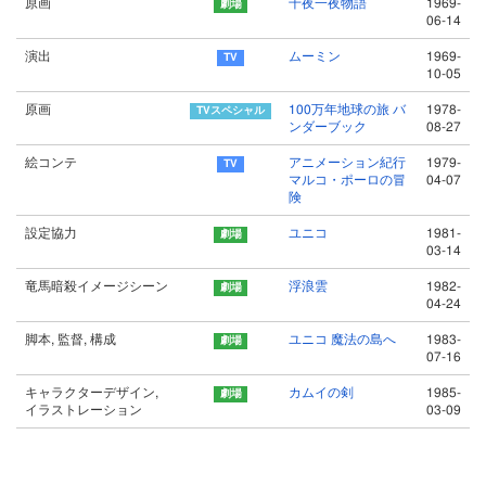
原画
千夜一夜物語
1969-
06-14
演出
ムーミン
1969-
10-05
原画
100万年地球の旅 バ
1978-
ンダーブック
08-27
絵コンテ
アニメーション紀行
1979-
マルコ・ポーロの冒
04-07
険
設定協力
ユニコ
1981-
03-14
竜馬暗殺イメージシーン
浮浪雲
1982-
04-24
脚本, 監督, 構成
ユニコ 魔法の島へ
1983-
07-16
キャラクターデザイン,
カムイの剣
1985-
イラストレーション
03-09