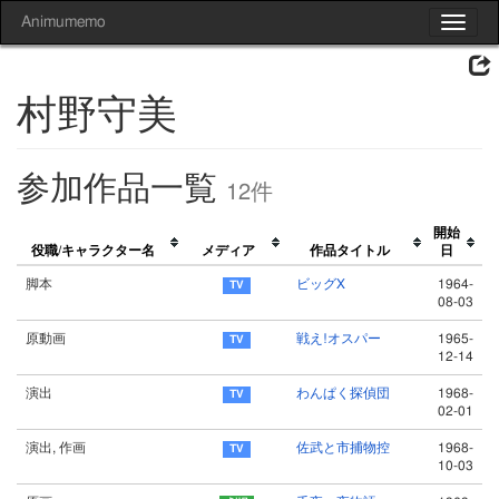
Animumemo
Toggle
navigat
村野守美
参加作品一覧
12件
開始
役職/キャラクター名
メディア
作品タイトル
日
脚本
ビッグX
1964-
08-03
原動画
戦え!オスパー
1965-
12-14
演出
わんぱく探偵団
1968-
02-01
演出, 作画
佐武と市捕物控
1968-
10-03