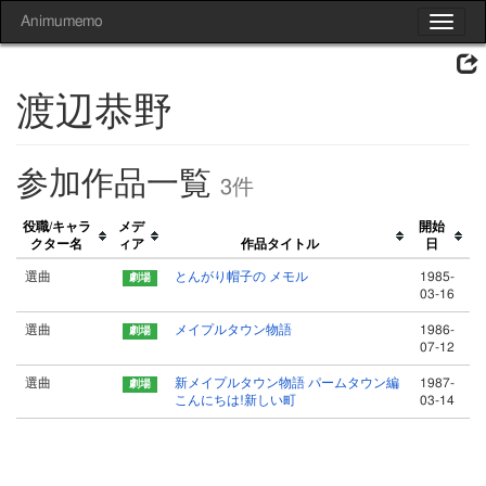
Animumemo
Toggle
navigat
渡辺恭野
参加作品一覧
3件
役職/キャラ
メデ
開始
クター名
ィア
作品タイトル
日
選曲
とんがり帽子の メモル
1985-
03-16
選曲
メイプルタウン物語
1986-
07-12
選曲
新メイプルタウン物語 パームタウン編
1987-
こんにちは!新しい町
03-14