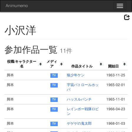
Animumemo
Toggle
navigat
小沢洋
参加作品一覧
11件
役職/キャラクター
メディ
名
ア
作品タイトル
開始日
脚本
狼少年ケン
1963-11-25
脚本
宇宙パトロールホッ
1965-02-01
パ
脚本
ハッスルパンチ
1965-11-01
脚本
レインボー戦隊ロビ
1966-04-23
ン
脚本
ゲゲゲの鬼太郎
1968-01-03