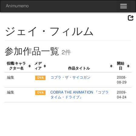
Animumemo
Toggle
navigat
ジェイ・フィルム
参加作品一覧
2件
役職/キャラ
メデ
開始
クター名
ィア
作品タイトル
日
編集
コブラ・ザ・サイコガン
2008-
08-29
編集
COBRA THE ANIMATION 『コブラ
2009-
タイム・ドライブ』
04-24