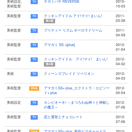
美術設定,
テガミバチ REVERSE
2010-
美術監督
10-03
美術監督
クッキンアイドル アイ!マイ! まいん!
2011-
03-28
第3期
美術監督
プリティー リズム オーロラドリーム
2011-
04-09
美術監督
アマガミ SS +[plus]
2012-
01-04
美術監督
クッキンアイドル アイ!マイ! まいん!
2012-
04-02
第4期
美術
クィーンズブレイド リベリオン
2012-
04-03
美術監督
アマガミSS+ plus_エクストラ・エピソー
2012-
ド+ plus
04-04
美術設定
カンピオーネ! ～まつろわぬ神々と神殺し
2012-
の魔王～
07-06
美術監督
恋と選挙とチョコレート
2012-
07-06
美術監督
アマガミSS+ plus_新作ピクチャードラ
2012-