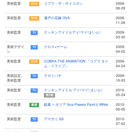
美術監督
コブラ・ザ・サイコガン
2008-
08-29
美術監督
瀬戸の花嫁 OVA
2008-
11-28
美術監督
クッキンアイドルアイ!マイ!まいん!
2009-
03-30
美術デザイ
クロス×ゲーム
2009-
ン
04-05
美術監督
COBRA THE ANIMATION 『コブラ タイ
2009-
ム・ドライブ』
04-24
美術設定,
テガミバチ
2009-
美術監督
10-03
美術監督
クッキンアイドル アイ!マイ! まいん!
2010-
05-24
第2期
美術監督
銀幕 ヘタリア Axis Powers Paint it, White
2010-
06-05
美術監督
アマガミ SS
2010-
07-02