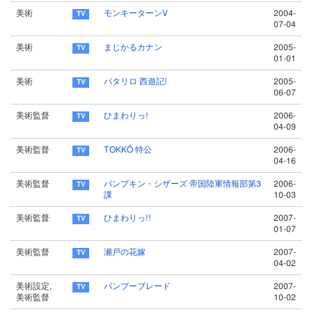
美術
モンキーターンV
2004-
07-04
美術
まじかるカナン
2005-
01-01
美術
パタリロ 西遊記!
2005-
06-07
美術監督
ひまわりっ!
2006-
04-09
美術監督
TOKKÔ 特公
2006-
04-16
美術監督
パンプキン・シザーズ 帝国陸軍情報部第3
2006-
課
10-03
美術監督
ひまわりっ!!
2007-
01-07
美術監督
瀬戸の花嫁
2007-
04-02
美術設定,
バンブーブレード
2007-
美術監督
10-02