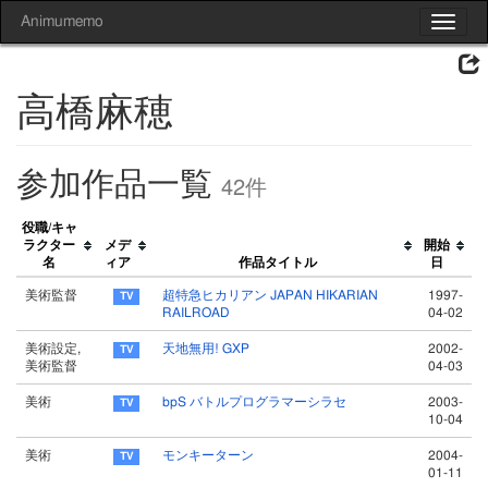
Animumemo
Toggle
navigat
高橋麻穂
参加作品一覧
42件
役職/キャ
ラクター
メデ
開始
名
ィア
作品タイトル
日
美術監督
超特急ヒカリアン JAPAN HIKARIAN
1997-
RAILROAD
04-02
美術設定,
天地無用! GXP
2002-
美術監督
04-03
美術
bpS バトルプログラマーシラセ
2003-
10-04
美術
モンキーターン
2004-
01-11