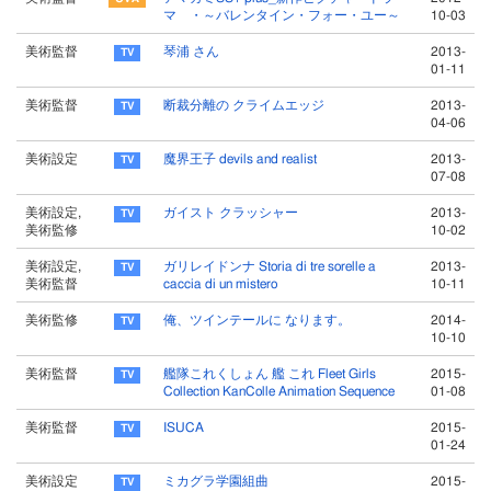
マ ・～バレンタイン・フォー・ユー～
10-03
美術監督
琴浦 さん
2013-
01-11
美術監督
断裁分離の クライムエッジ
2013-
04-06
美術設定
魔界王子 devils and realist
2013-
07-08
美術設定,
ガイスト クラッシャー
2013-
美術監修
10-02
美術設定,
ガリレイドンナ Storia di tre sorelle a
2013-
美術監督
caccia di un mistero
10-11
美術監修
俺、ツインテールに なります。
2014-
10-10
美術監督
艦隊これくしょん 艦 これ Fleet Girls
2015-
Collection KanColle Animation Sequence
01-08
美術監督
ISUCA
2015-
01-24
美術設定
ミカグラ学園組曲
2015-