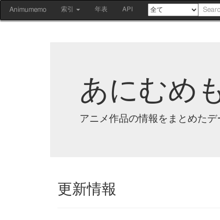
Animumemo
索引
年表
API
あにむめ
アニメ作品の情報をまとめたデ
更新情報