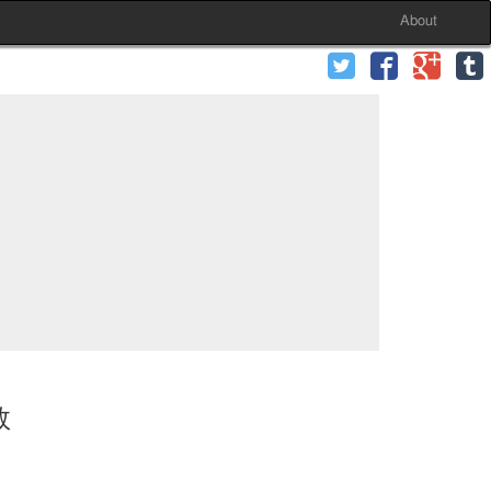
About
数