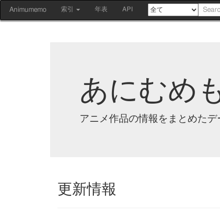
Animumemo
索引
年表
API
あにむめ
アニメ作品の情報をまとめたデ
更新情報