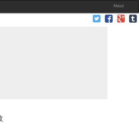
About
数