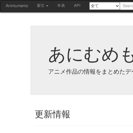
Animumemo
索引
年表
API
あにむめ
アニメ作品の情報をまとめたデ
更新情報