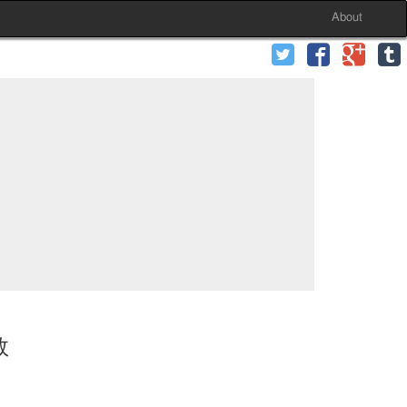
About
数